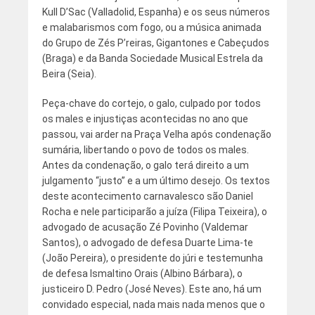
Kull D’Sac (Valladolid, Espanha) e os seus números
e malabarismos com fogo, ou a música animada
do Grupo de Zés P’reiras, Gigantones e Cabeçudos
(Braga) e da Banda Sociedade Musical Estrela da
Beira (Seia).
Peça-chave do cortejo, o galo, culpado por todos
os males e injustiças acontecidas no ano que
passou, vai arder na Praça Velha após condenação
sumária, libertando o povo de todos os males.
Antes da condenação, o galo terá direito a um
julgamento “justo” e a um último desejo. Os textos
deste acontecimento carnavalesco são Daniel
Rocha e nele participarão a juíza (Filipa Teixeira), o
advogado de acusação Zé Povinho (Valdemar
Santos), o advogado de defesa Duarte Lima-te
(João Pereira), o presidente do júri e testemunha
de defesa Ismaltino Orais (Albino Bárbara), o
justiceiro D. Pedro (José Neves). Este ano, há um
convidado especial, nada mais nada menos que o