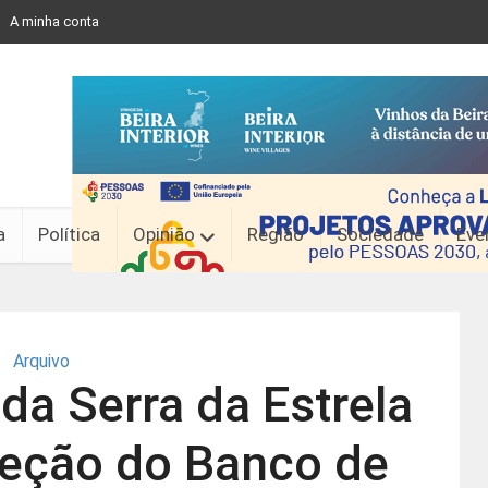
A minha conta
a
Política
Opinião
Região
Sociedade
Eve
Arquivo
da Serra da Estrela
peção do Banco de