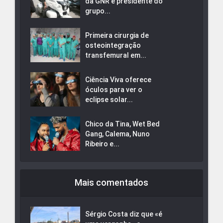
da GNR e presidente do
grupo...
Primeira cirurgia de
osteointegração
transfemural em...
Ciência Viva oferece
óculos para ver o
eclipse solar...
Chico da Tina, Wet Bed
Gang, Calema, Nuno
Ribeiro e...
Mais comentados
Sérgio Costa diz que «é