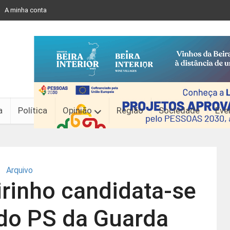
A minha conta
a
Política
Opinião
Região
Sociedade
Eve
Arquivo
rinho candidata-se
 do PS da Guarda