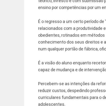
teórico, livresco e com submissão 
ensino por competências por um e
É o regresso a um certo período de 
relacionados com a produtividade e
obedientes, rotinados em métodos e
conhecimento dos seus direitos e
num qualquer portão de fábrica, ofic
É a visão do aluno enquanto recet
capaz de mudança e de intervenção
Percebem-se as intenções da refor
reduzir custos, despedindo profes
curriculares fundamentais para o d
adolescentes.