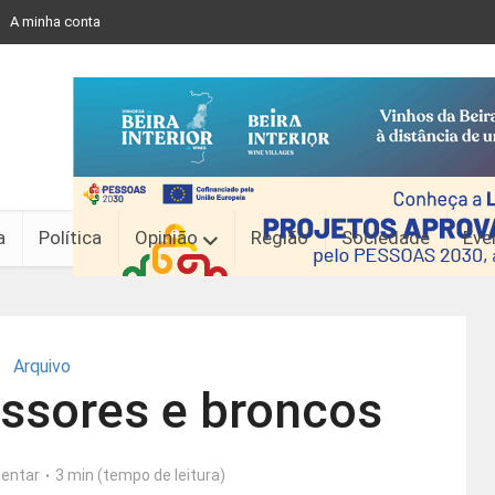
A minha conta
a
Política
Opinião
Região
Sociedade
Eve
Arquivo
essores e broncos
entar
3 min (tempo de leitura)