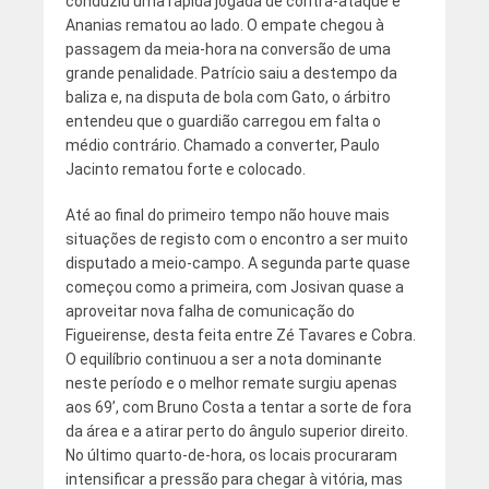
conduziu uma rápida jogada de contra-ataque e
Ananias rematou ao lado. O empate chegou à
passagem da meia-hora na conversão de uma
grande penalidade. Patrício saiu a destempo da
baliza e, na disputa de bola com Gato, o árbitro
entendeu que o guardião carregou em falta o
médio contrário. Chamado a converter, Paulo
Jacinto rematou forte e colocado.
Até ao final do primeiro tempo não houve mais
situações de registo com o encontro a ser muito
disputado a meio-campo. A segunda parte quase
começou como a primeira, com Josivan quase a
aproveitar nova falha de comunicação do
Figueirense, desta feita entre Zé Tavares e Cobra.
O equilíbrio continuou a ser a nota dominante
neste período e o melhor remate surgiu apenas
aos 69’, com Bruno Costa a tentar a sorte de fora
da área e a atirar perto do ângulo superior direito.
No último quarto-de-hora, os locais procuraram
intensificar a pressão para chegar à vitória, mas