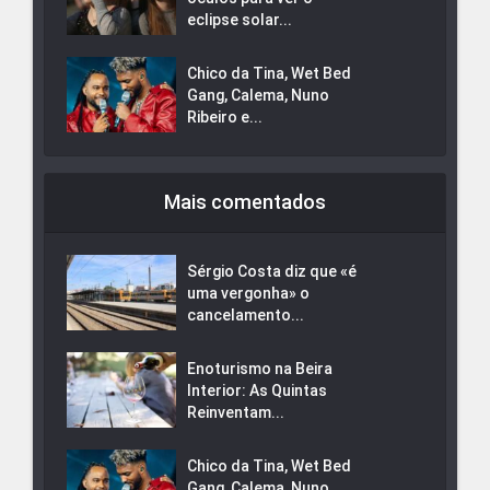
eclipse solar...
Chico da Tina, Wet Bed
Gang, Calema, Nuno
Ribeiro e...
Mais comentados
Sérgio Costa diz que «é
uma vergonha» o
cancelamento...
Enoturismo na Beira
Interior: As Quintas
Reinventam...
Chico da Tina, Wet Bed
Gang, Calema, Nuno