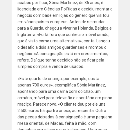
acabou por ficar, Sónia Martinez, de 36 anos, é
licenciada em Ciências Políticas e decidiu montar o
negócio com base em lojas do género que visitou
em vários países europeus. Antes de se mudar
para a Guarda, chegou a viver na Holanda, Bélgica e
Inglaterra. «Foi lá fora que conheci o móvel usado,
que é visto como uma alternativa», conta. Lançou
o desafio a dois amigos guardenses e montou o
negócio. «A consignação está em crescimento»,
refere. Daí que tenha decidido não se ficar pela
simples compra e venda de usados.
«Este quarto de criança, por exemplo, custa
apenas 700 euros», exemplifica Sónia Martinez,
apontando para uma cama com colchão, um
armário, móvel para televisão e escritório em pinho
maciço. Parece novo. «O cliente deu por ele uns
2.500 euros há quatro anos», acrescenta. Outra
das peças deixadas à consignação é uma pequena
mesa oriental, de Macau, feita à mão, com
desenhos em relevo e quatro bancos. Uma peça