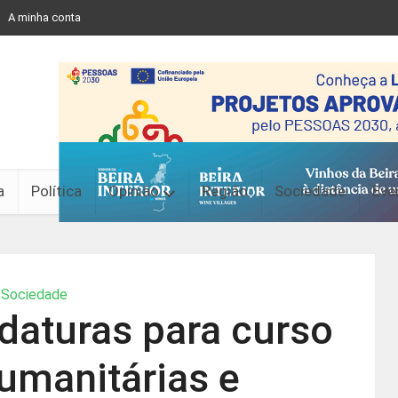
A minha conta
a
Política
Opinião
Região
Sociedade
Eve
Sociedade
daturas para curso
umanitárias e