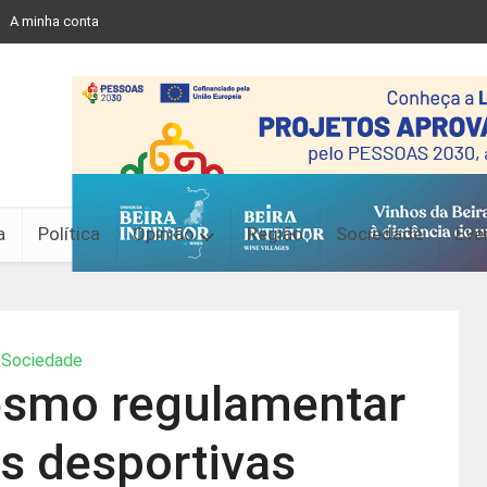
A minha conta
a
Política
Opinião
Região
Sociedade
Eve
Sociedade
mesmo regulamentar
s desportivas