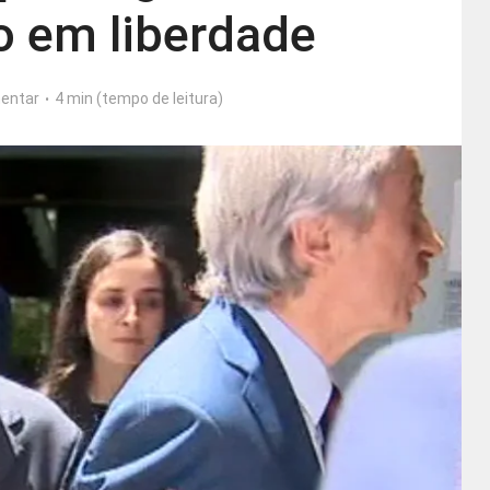
o em liberdade
entar
4 min (tempo de leitura)