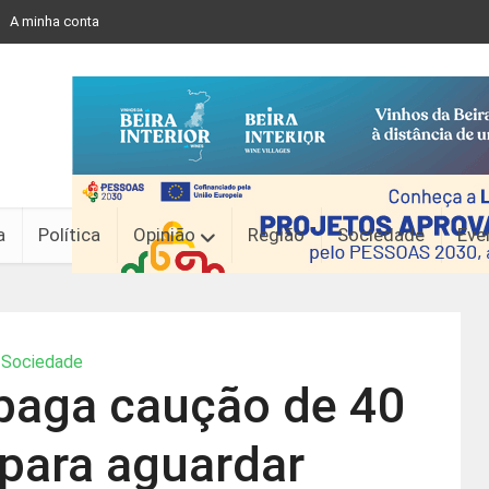
A minha conta
a
Política
Opinião
Região
Sociedade
Eve
Sociedade
paga caução de 40
 para aguardar