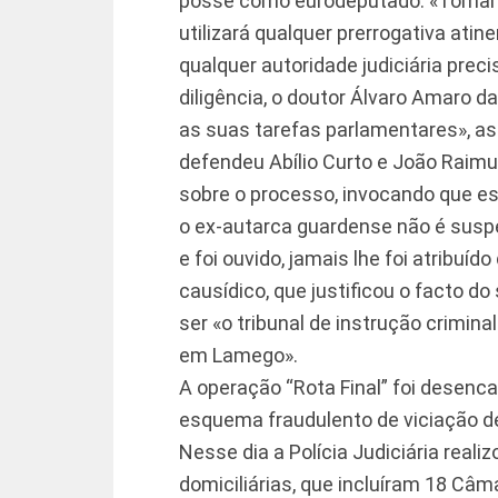
posse como eurodeputado. «Tomará
utilizará qualquer prerrogativa ati
qualquer autoridade judiciária preci
diligência, o doutor Álvaro Amaro da
as suas tarefas parlamentares», as
defendeu Abílio Curto e João Raim
sobre o processo, invocando que es
o ex-autarca guardense não é suspe
e foi ouvido, jamais lhe foi atribuíd
causídico, que justificou o facto do
ser «o tribunal de instrução crimin
em Lamego».
A operação “Rota Final” foi desenc
esquema fraudulento de viciação d
Nesse dia a Polícia Judiciária reali
domiciliárias, que incluíram 18 Câm