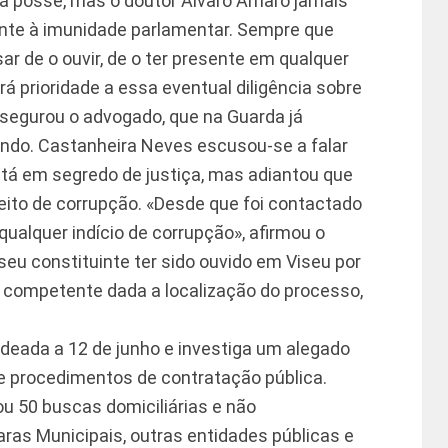
 posse, mas o doutor Álvaro Amaro jamais
nente à imunidade parlamentar. Sempre que
sar de o ouvir, de o ter presente em qualquer
rá prioridade a essa eventual diligência sobre
segurou o advogado, que na Guarda já
undo. Castanheira Neves escusou-se a falar
tá em segredo de justiça, mas adiantou que
ito de corrupção. «Desde que foi contactado
o qualquer indício de corrupção», afirmou o
 seu constituinte ter sido ouvido em Viseu por
al competente dada a localização do processo,
adeada a 12 de junho e investiga um alegado
e procedimentos de contratação pública.
zou 50 buscas domiciliárias e não
aras Municipais, outras entidades públicas e