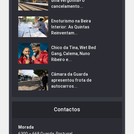
uma vergonha» o
cancelamento...
Enoturismo na Beira
Interior: As Quintas
Reinventam...
Chico da Tina, Wet Bed
Gang, Calema, Nuno
Ribeiro e...
Câmara da Guarda
apresentou frota de
autocarros...
Contactos
Morada
6300 – 668 Guarda, Portugal