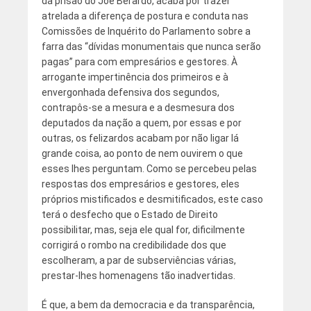
da prisão do Joe Berardo, acaba por trazer
atrelada a diferença de postura e conduta nas
Comissões de Inquérito do Parlamento sobre a
farra das “dívidas monumentais que nunca serão
pagas” para com empresários e gestores. À
arrogante impertinência dos primeiros e à
envergonhada defensiva dos segundos,
contrapôs-se a mesura e a desmesura dos
deputados da nação a quem, por essas e por
outras, os felizardos acabam por não ligar lá
grande coisa, ao ponto de nem ouvirem o que
esses lhes perguntam. Como se percebeu pelas
respostas dos empresários e gestores, eles
próprios mistificados e desmitificados, este caso
terá o desfecho que o Estado de Direito
possibilitar, mas, seja ele qual for, dificilmente
corrigirá o rombo na credibilidade dos que
escolheram, a par de subserviências várias,
prestar-lhes homenagens tão inadvertidas.
É que, a bem da democracia e da transparência,