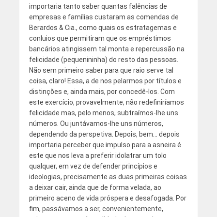
importaria tanto saber quantas falências de
empresas e famílias custaram as comendas de
Berardos & Cia., como quais os estratagemas e
conluios que permitiram que os empréstimos
bancários atingissem tal monta e repercussão na
felicidade (pequenininha) do resto das pessoas.
Não sem primeiro saber para que raio serve tal
coisa, claro! Essa, a de nos pelarmos por títulos e
distinções e, ainda mais, por concedê-los. Com
este exercício, provavelmente, não redefiniríamos
felicidade mas, pelo menos, subtraímos-lhe uns
números. Ou juntávamos-lhe uns números,
dependendo da perspetiva. Depois, bem… depois
importaria perceber que impulso para a asneira é
este que nos leva a preferir idolatrar um tolo
qualquer, em vez de defender princípios e
ideologias, precisamente as duas primeiras coisas
a deixar cair, ainda que de forma velada, ao
primeiro aceno de vida próspera e desafogada. Por
fim, passávamos a ser, convenientemente,