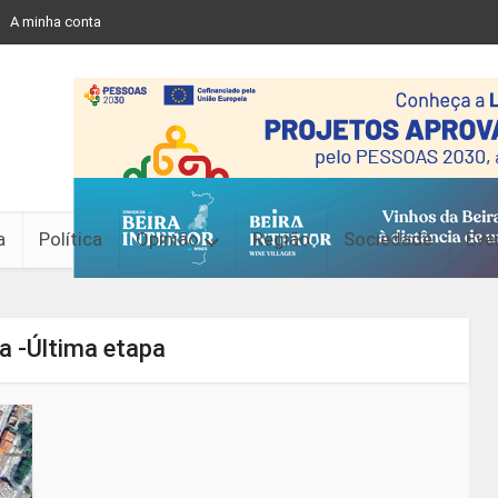
A minha conta
a
Política
Opinião
Região
Sociedade
Eve
a -Última etapa