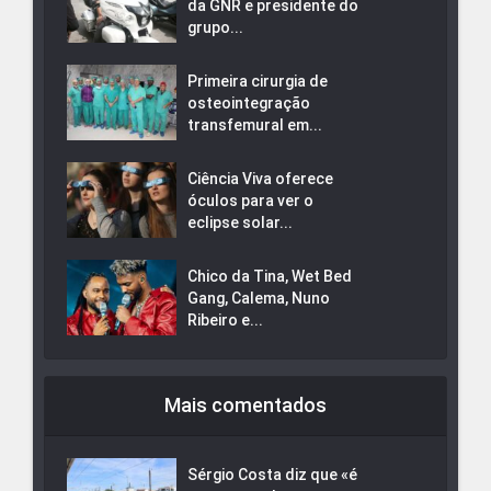
da GNR e presidente do
grupo...
Primeira cirurgia de
osteointegração
transfemural em...
Ciência Viva oferece
óculos para ver o
eclipse solar...
Chico da Tina, Wet Bed
Gang, Calema, Nuno
Ribeiro e...
Mais comentados
Sérgio Costa diz que «é