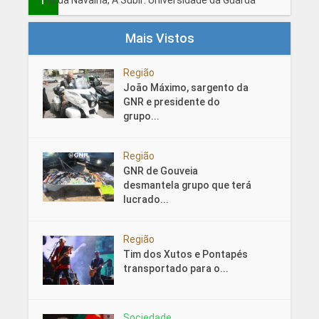
Fio da Navalha, A Subir: Universidade da Guarda
Mais Vistos
Região
João Máximo, sargento da
GNR e presidente do
grupo...
Região
GNR de Gouveia
desmantela grupo que terá
lucrado...
Região
Tim dos Xutos e Pontapés
transportado para o...
Sociedade