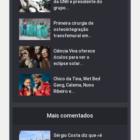
da GNR e presidente do
grupo...
Primeira cirurgia de
osteointegração
transfemural em...
Ciência Viva oferece
óculos para ver o
eclipse solar...
Chico da Tina, Wet Bed
Gang, Calema, Nuno
Ribeiro e...
Mais comentados
Sérgio Costa diz que «é