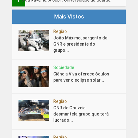
Fio da Navalha, A Subir: Universidade da Guarda
Mais Vistos
Região
João Máximo, sargento da
GNR e presidente do
grupo...
Sociedade
Ciência Viva oferece óculos
para ver o eclipse solar...
Região
GNR de Gouveia
desmantela grupo que terá
lucrado...
Região