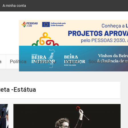
A minha conta
a
Política
Opinião
Região
Sociedade
Eve
ueta -Estátua