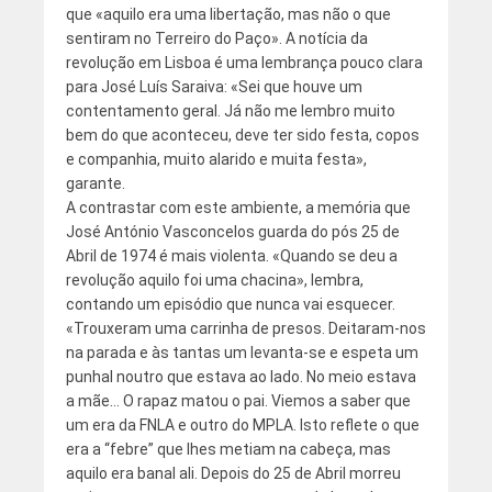
que «aquilo era uma libertação, mas não o que
sentiram no Terreiro do Paço». A notícia da
revolução em Lisboa é uma lembrança pouco clara
para José Luís Saraiva: «Sei que houve um
contentamento geral. Já não me lembro muito
bem do que aconteceu, deve ter sido festa, copos
e companhia, muito alarido e muita festa»,
garante.
A contrastar com este ambiente, a memória que
José António Vasconcelos guarda do pós 25 de
Abril de 1974 é mais violenta. «Quando se deu a
revolução aquilo foi uma chacina», lembra,
contando um episódio que nunca vai esquecer.
«Trouxeram uma carrinha de presos. Deitaram-nos
na parada e às tantas um levanta-se e espeta um
punhal noutro que estava ao lado. No meio estava
a mãe… O rapaz matou o pai. Viemos a saber que
um era da FNLA e outro do MPLA. Isto reflete o que
era a “febre” que lhes metiam na cabeça, mas
aquilo era banal ali. Depois do 25 de Abril morreu