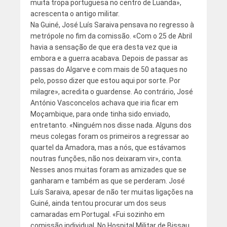
muita tropa portuguesa no centro de Luanda»,
acrescenta o antigo militar.
Na Guiné, José Luís Saraiva pensava no regresso à
metrópole no fim da comissão. «Com o 25 de Abril
havia a sensação de que era desta vez que ia
embora e a guerra acabava. Depois de passar as
passas do Algarve e com mais de 50 ataques no
pelo, posso dizer que estou aqui por sorte. Por
milagre», acredita o guardense. Ao contrário, José
António Vasconcelos achava que iria ficar em
Moçambique, para onde tinha sido enviado,
entretanto. «Ninguém nos disse nada. Alguns dos
meus colegas foram os primeiros a regressar ao
quartel da Amadora, mas a nós, que estávamos
noutras funções, não nos deixaram vir», conta.
Nesses anos muitas foram as amizades que se
ganharam e também as que se perderam. José
Luís Saraiva, apesar de não ter muitas ligações na
Guiné, ainda tentou procurar um dos seus
camaradas em Portugal. «Fui sozinho em
comissão individual. No Hospital Militar de Bissau