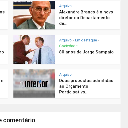
Arquivo
nos
Alexandre Branco é o novo
diretor do Departamento
de...
Arquivo
Em destaque
•
•
Sociedade
mo
80 anos de Jorge Sampaio
Arquivo
em
Duas propostas admitidas
ao Orçamento
Participativo...
e comentário