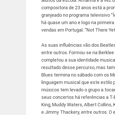
alunos da escola. Amanhã é a vez de
compositora de 23 anos está a prom
granjeado no programa televisivo “Í
há quase um ano e logo na primeira 
vendas em Portugal. “Not There Yet”
As suas influências vão dos Beatles, 
entre outros. Formou-se na Berklee
completou a sua identidade musical
resultado desse percurso, mas tamb
Blues termina no sábado com os Mr
linguagem musical que este estilo 
músicos tem levado o grupo a tocar
seus concertos há referências a T-B
King, Muddy Waters, Albert Collins,
e Jimmy Thackery, entre outros. O e