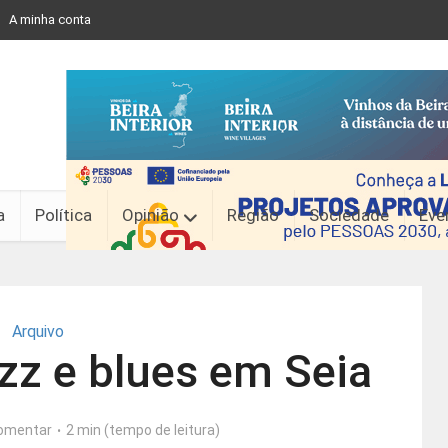
A minha conta
a
Política
Opinião
Região
Sociedade
Eve
Arquivo
azz e blues em Seia
omentar
2 min (tempo de leitura)