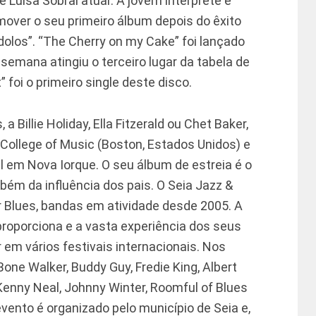
 Luísa Sobral atuar. A jovem intérprete e
over o seu primeiro álbum depois do êxito
dolos”. “The Cherry on my Cake” foi lançado
semana atingiu o terceiro lugar da tabela de
 foi o primeiro single deste disco.
a Billie Holiday, Ella Fitzerald ou Chet Baker,
 College of Music (Boston, Estados Unidos) e
 em Nova Iorque. O seu álbum de estreia é o
ém da influência dos pais. O Seia Jazz &
 Blues, bandas em atividade desde 2005. A
proporciona e a vasta experiência dos seus
 em vários festivais internacionais. Nos
one Walker, Buddy Guy, Fredie King, Albert
 Kenny Neal, Johnny Winter, Roomful of Blues
vento é organizado pelo município de Seia e,