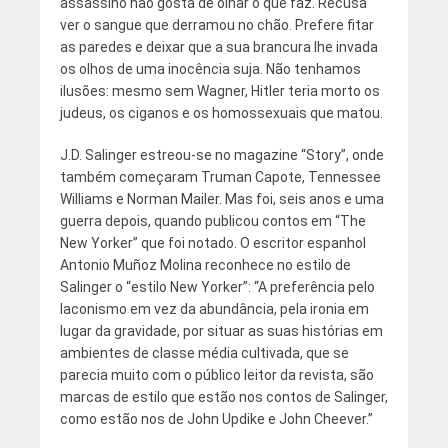
assassino não gosta de olhar o que faz. Recusa
ver o sangue que derramou no chão. Prefere fitar
as paredes e deixar que a sua brancura lhe invada
os olhos de uma inocência suja. Não tenhamos
ilusões: mesmo sem Wagner, Hitler teria morto os
judeus, os ciganos e os homossexuais que matou.
J.D. Salinger estreou-se no magazine “Story”, onde
também começaram Truman Capote, Tennessee
Williams e Norman Mailer. Mas foi, seis anos e uma
guerra depois, quando publicou contos em “The
New Yorker” que foi notado. O escritor espanhol
Antonio Muñoz Molina reconhece no estilo de
Salinger o “estilo New Yorker”: “A preferência pelo
laconismo em vez da abundância, pela ironia em
lugar da gravidade, por situar as suas histórias em
ambientes de classe média cultivada, que se
parecia muito com o público leitor da revista, são
marcas de estilo que estão nos contos de Salinger,
como estão nos de John Updike e John Cheever.”