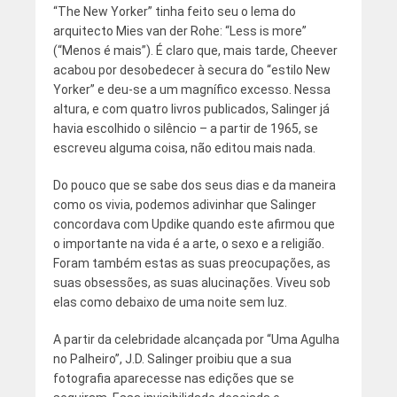
“The New Yorker” tinha feito seu o lema do
arquitecto Mies van der Rohe: “Less is more”
(“Menos é mais”). É claro que, mais tarde, Cheever
acabou por desobedecer à secura do “estilo New
Yorker” e deu-se a um magnífico excesso. Nessa
altura, e com quatro livros publicados, Salinger já
havia escolhido o silêncio – a partir de 1965, se
escreveu alguma coisa, não editou mais nada.
Do pouco que se sabe dos seus dias e da maneira
como os vivia, podemos adivinhar que Salinger
concordava com Updike quando este afirmou que
o importante na vida é a arte, o sexo e a religião.
Foram também estas as suas preocupações, as
suas obsessões, as suas alucinações. Viveu sob
elas como debaixo de uma noite sem luz.
A partir da celebridade alcançada por “Uma Agulha
no Palheiro”, J.D. Salinger proibiu que a sua
fotografia aparecesse nas edições que se