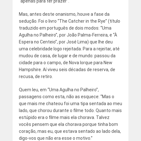
“apenas para ter prazer”.
Mas, antes deste onanismo, houve a fase da
sedução. Foi o livro “The Catcher in the Rye” (título
traduzido em português de dois modos: “Uma
Agulha no Palheiro”, por João Palma-Ferreira, e “À
Espera no Centeio”, por José Lima) que lhe deu
uma celebridade logo rejeitada. Para a rejeitar, até
mudou de casa, de lugar e de mundo: passou da
cidade para o campo, de Nova Iorque para New
Hampshire. Aí viveu seis décadas de reserva, de
recusa, de retiro.
Quem leu, em “Uma Agulha no Palheiro”,
passagens como esta, não as esquece: “Mas o
que mais me chateou foi uma tipa sentada ao meu
lado, que chorou durante o filme todo. Quanto mais
estúpido era o filme mais ela chorava. Talvez
vocês pensem que ela chorava porque tinha bom
coração, mas eu, que estava sentado ao lado dela,
digo-vos que não era esse o motivo.”