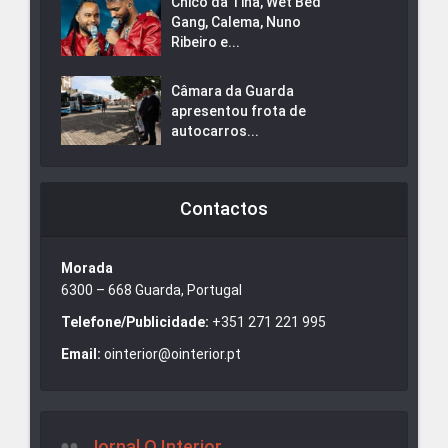
Chico da Tina, Wet Bed
Gang, Calema, Nuno
Ribeiro e...
Câmara da Guarda
apresentou frota de
autocarros...
Contactos
Morada
6300 – 668 Guarda, Portugal
Telefone/Publicidade:
+351 271 221 995
Email:
ointerior@ointerior.pt
Jornal O Interior