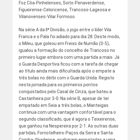
Foz Côa-Pinhelenses, Soito-Penaverdense,
Figueirense-Celoricense, Trancoso-Lageosa e
Vilanovenses-Vilar Formoso.
Na série A da IIª Divisão, o jogo entre o líder Vila
Franca e o Pala foi adiado para dia 28. Deste modo,
o Mileu, que goleou em Freixo de Numão (0-5),
igualou a formação do concelho de Trancoso no
primeiro lugar embora com uma partida a mais. Já
o Guarda Desportiva ficou com a tarefa de chegar
ao título ainda mais dificultada após o empate a
três bolas no dérbi com o Guarda Unida. Registo
nesta jornada para os primeiros pontos
conquistados pelo Casal de Cinza, que bateu a
Castanheira por 3-0. Na série B, apesar de ter
empatado em Seia a três bolas, o Manteigas
continua com uma vantagem confortável para o
segundo classificado, que é agora o Teixeirense,
que ganhou na Nespereira por 2-1. As outras duas
partidas, Fornotelheiro-Paços da Serra e Santa
Comba-Abadense, acabaram empatadas a uma