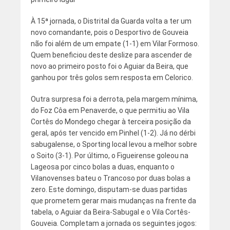
À 15ª jornada, o Distrital da Guarda volta a ter um
novo comandante, pois o Desportivo de Gouveia
não foi além de um empate (1-1) em Vilar Formoso.
Quem beneficiou deste deslize para ascender de
novo ao primeiro posto foi o Aguiar da Beira, que
ganhou por três golos sem resposta em Celorico.
Outra surpresa foi a derrota, pela margem mínima,
do Foz Côa em Penaverde, o que permitiu ao Vila
Cortês do Mondego chegar à terceira posição da
geral, após ter vencido em Pinhel (1-2). Já no dérbi
sabugalense, o Sporting local levou a melhor sobre
o Soito (3-1). Por último, o Figueirense goleou na
Lageosa por cinco bolas a duas, enquanto o
Vilanovenses bateu o Trancoso por duas bolas a
zero. Este domingo, disputam-se duas partidas
que prometem gerar mais mudanças na frente da
tabela, o Aguiar da Beira-Sabugal e o Vila Cortês-
Gouveia. Completam a jornada os seguintes jogos: