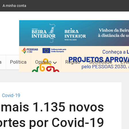
A minha conta
a
Política
Opinião
Região
Sociedade
Eve
Covid-19
 mais 1.135 novos
rtes por Covid-19