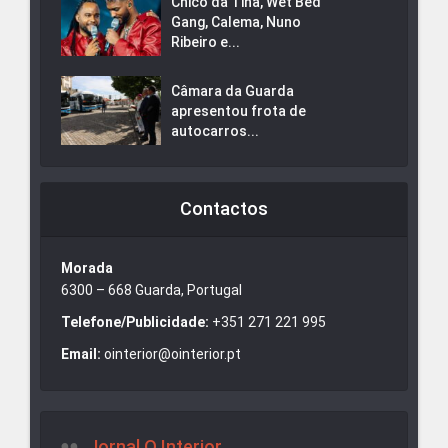
Chico da Tina, Wet Bed
Gang, Calema, Nuno
Ribeiro e...
Câmara da Guarda
apresentou frota de
autocarros...
Contactos
Morada
6300 – 668 Guarda, Portugal
Telefone/Publicidade:
+351 271 221 995
Email:
ointerior@ointerior.pt
Jornal O Interior