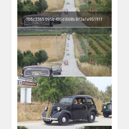
1b6c3365 095b 495d B68b Bf3a1e95191f