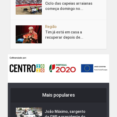
Ciclo das capeias arraianas
começa domingo no...
Região
Tim já está em casa a
recuperar depois de...
Mais populares
João Máximo, sargento
da GNR e presidente do