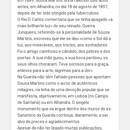
em 1889. Sousa Martins tinha falecido dois anos
antes, em Alhandra, no dia 18 de agosto de 1897,
depois de ter sido atingido pela tuberculose.
O Rei D. Carlos comentaria que se tinha apagado «a
mais brilhante luz» do seu reinado. Guerra
Junqueiro, referindo-se à personalidade de Sousa
Martins, escreveu que ele se deu «como o Sol dá a
luz, aos miseráveis, aos tristes, aos sonhadores.
Foi o amigo carinhoso e cândido, dos pobres e dos
poetas. A sua mão guiou, a sua boca perdoou, os
seus olhos choraram. Teve sorrisos para a graça,
enlevos para a arte, lágrimas para a dor».
Na Guarda não têm faltado pessoas que apontam
Sousa Martins como o autor de autênticos
milagres, na linha de uma devoção popular que se
manifesta, objetivamente, em Lisboa (no Campo
de Santana) ou em Alhandra. O singelo
monumento que se ergue dentro dos muros do ex-
Sanatório da Guarda continua, diariamente, a ser
alvo de preces e agradecimentos.
Apesar de não ter legado muitas publicações,