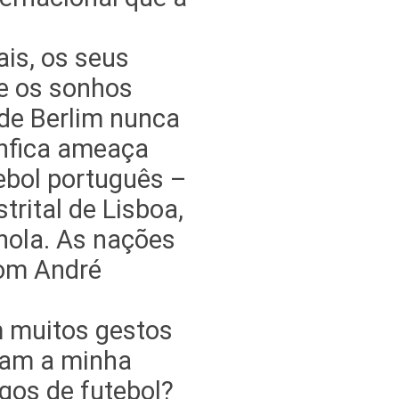
is, os seus
 e os sonhos
de Berlim nunca
enfica ameaça
ebol português –
trital de Lisboa,
hola. As nações
com André
m muitos gestos
iam a minha
ogos de futebol?