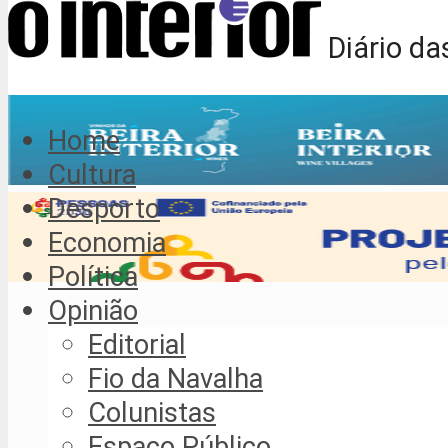
Diário da
Home
Cultura
Desporto
Economia
Política
Opinião
Editorial
Fio da Navalha
Colunistas
Espaço Público