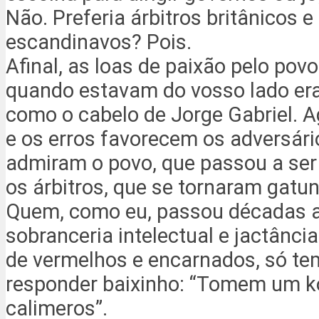
Não. Preferia árbitros britânicos e 
escandinavos? Pois.
Afinal, as loas de paixão pelo povo
quando estavam do vosso lado er
como o cabelo de Jorge Gabriel. A
e os erros favorecem os adversário
admiram o povo, que passou a ser
os árbitros, que se tornaram gatu
Quem, como eu, passou décadas a
sobranceria intelectual e jactânci
de vermelhos e encarnados, só te
responder baixinho: “Tomem um 
calimeros”.