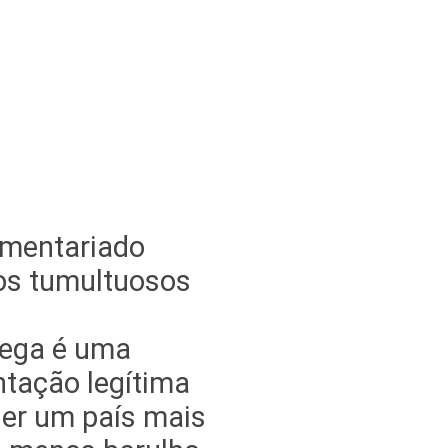
omentariado
os tumultuosos
hega é uma
tação legítima
er um país mais