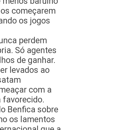
e menos barulho
ogos começarem
ando os jogos
nunca perdem
pria. Só agentes
hos de ganhar.
er levados ao
esatam
ameaçar com a
 favorecido.
do Benfica sobre
mo os lamentos
ternacional que a