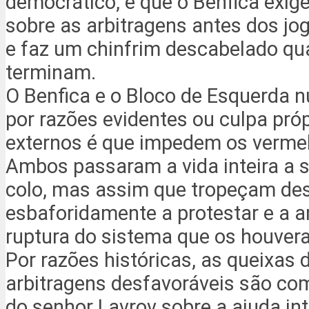
democrático, e que o Benfica exig
sobre as arbitragens antes dos j
e faz um chinfrim descabelado qu
terminam.
O Benfica e o Bloco de Esquerda 
por razões evidentes ou culpa pró
externos é que impedem os vermel
Ambos passaram a vida inteira a s
colo, mas assim que tropeçam d
esbaforidamente a protestar e a 
ruptura do sistema que os houvera
Por razões históricas, as queixas 
arbitragens desfavoráveis são co
do senhor Lavrov sobre a ajuda in