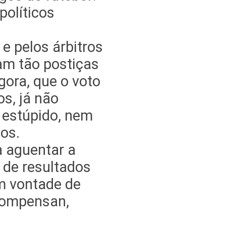
políticos
 e pelos árbitros
am tão postiças
gora, que o voto
s, já não
 estúpido, nem
nos.
 aguentar a
a de resultados
m vontade de
kompensan,