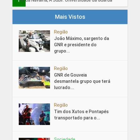
Fio da Navalha, A Subir: Universidade da Guarda
Mais Vistos
Região
João Máximo, sargento da
GNR e presidente do
grupo...
Região
GNR de Gouveia
desmantela grupo que terá
lucrado...
Região
Tim dos Xutos e Pontapés
transportado para o...
Sociedade