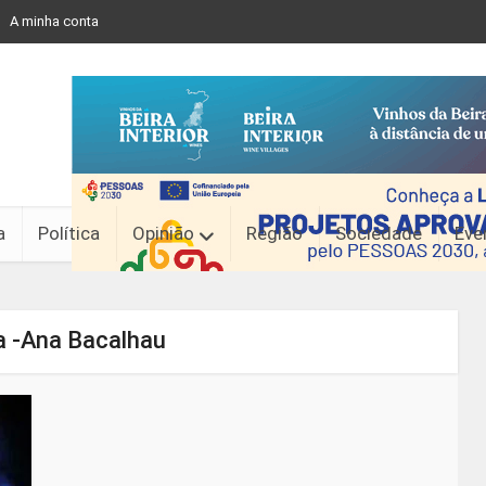
A minha conta
a
Política
Opinião
Região
Sociedade
Eve
a -Ana Bacalhau