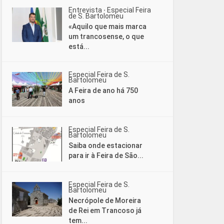
Entrevista
Especial Feira
•
de S. Bartolomeu
«Aquilo que mais marca
um trancosense, o que
está...
Especial Feira de S.
Bartolomeu
A Feira de ano há 750
anos
Especial Feira de S.
Bartolomeu
Saiba onde estacionar
para ir à Feira de São...
Especial Feira de S.
Bartolomeu
Necrópole de Moreira
de Rei em Trancoso já
tem...