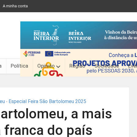
A minha conta
a
Política
Opinião
Região
Sociedade
Eve
meu
Especial Feira São Bartolomeu 2025
•
Bartolomeu, a mais
a franca do país