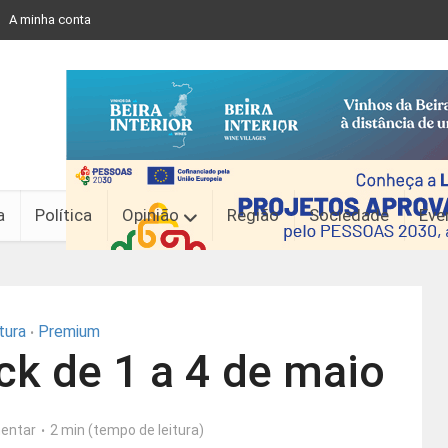
A minha conta
a
Política
Opinião
Região
Sociedade
Eve
tura
Premium
•
ck de 1 a 4 de maio
entar
2 min (tempo de leitura)