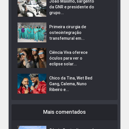
João Máximo, sargento
da GNR e presidente do
grupo...
Primeira cirurgia de
osteointegração
transfemural em...
Ciência Viva oferece
óculos para ver o
eclipse solar...
Chico da Tina, Wet Bed
Gang, Calema, Nuno
Ribeiro e...
Mais comentados