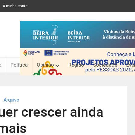
A minha conta
a
Política
Opinião
Região
Sociedade
Eve
Arquivo
er crescer ainda
mais