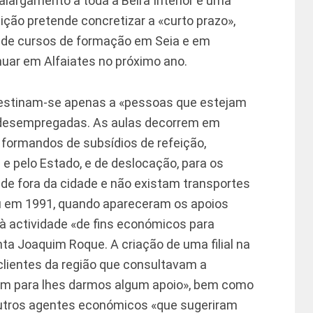
alargamento a toda a Beira Interior é uma
ição pretende concretizar a «curto prazo»,
ra de cursos de formação em Seia e em
nuar em Alfaiates no próximo ano.
estinam-se apenas a «pessoas que estejam
am desempregadas. As aulas decorrem em
s formandos de subsídios de refeição,
 e pelo Estado, e de deslocação, para os
de fora da cidade e não existam transportes
iu em 1991, quando apareceram os apoios
 à actividade «de fins económicos para
nta Joaquim Roque. A criação de uma filial na
 clientes da região que consultavam a
am para lhes darmos algum apoio», bem como
outros agentes económicos «que sugeriram