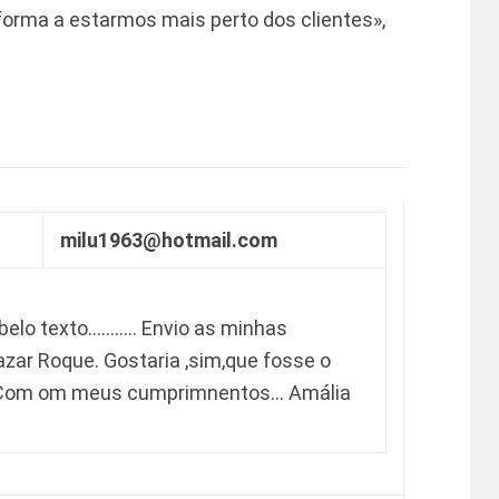
 forma a estarmos mais perto dos clientes»,
milu1963@hotmail.com
 belo texto……….. Envio as minhas
azar Roque. Gostaria ,sim,que fosse o
… Com om meus cumprimnentos… Amália