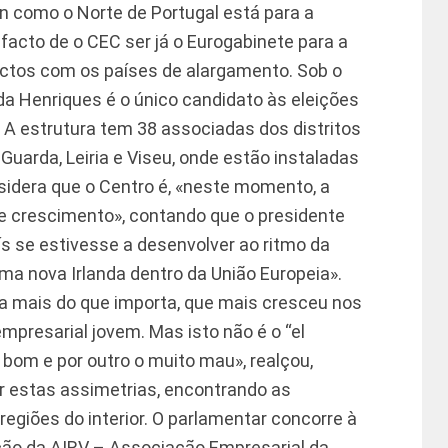
eón como o Norte de Portugal está para a
 facto de o CEC ser já o Eurogabinete para a
actos com os países de alargamento. Sob o
da Henriques é o único candidato às eleições
4. A estrutura tem 38 associadas dos distritos
 Guarda, Leiria e Viseu, onde estão instaladas
sidera que o Centro é, «neste momento, a
e crescimento», contando que o presidente
aís se estivesse a desenvolver ao ritmo da
uma nova Irlanda dentro da União Europeia».
a mais do que importa, que mais cresceu nos
mpresarial jovem. Mas isto não é o “el
 bom e por outro o muito mau», realçou,
 estas assimetrias, encontrando as
egiões do interior. O parlamentar concorre à
ão da AIRV – Associação Empresarial da