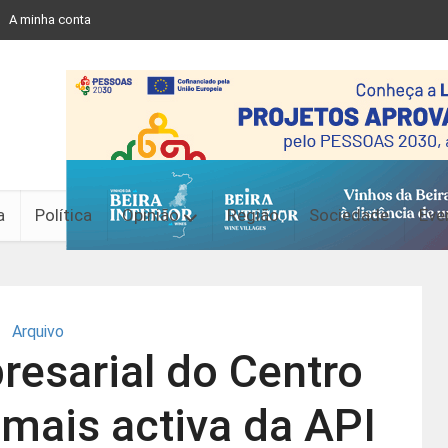
A minha conta
a
Política
Opinião
Região
Sociedade
Eve
Arquivo
esarial do Centro
mais activa da API