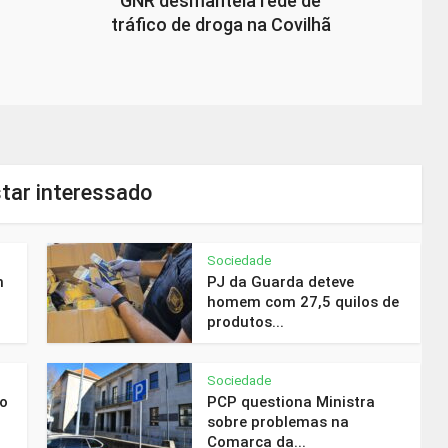
GNR desmantela rede de
tráfico de droga na Covilhã
tar interessado
Sociedade
m
PJ da Guarda deteve
homem com 27,5 quilos de
produtos...
Sociedade
do
PCP questiona Ministra
sobre problemas na
Comarca da...