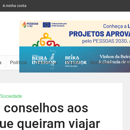
A minha conta
a
Política
Opinião
Região
Sociedade
Eve
Sociedade
 conselhos aos
ue queiram viajar