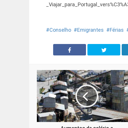
_Viajar_para_Portugal_vers%C3%A
Conselho
Emigrantes
Férias