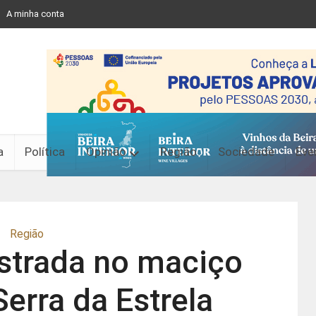
A minha conta
a
Política
Opinião
Região
Sociedade
Eve
Região
strada no maciço
Serra da Estrela