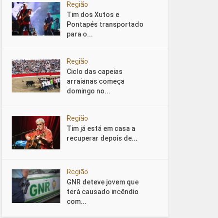
Região
Tim dos Xutos e
Pontapés transportado
para o...
Região
Ciclo das capeias
arraianas começa
domingo no...
Região
Tim já está em casa a
recuperar depois de...
Região
GNR deteve jovem que
terá causado incêndio
com...