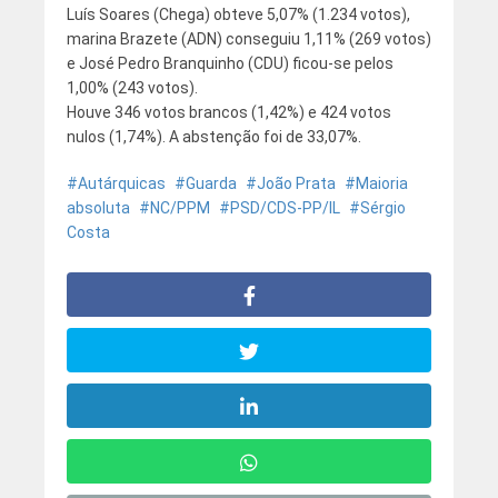
Luís Soares (Chega) obteve
5,07% (1.234 votos),
marina Brazete (ADN) conseguiu
1,11% (269 votos)
e José Pedro Branquinho (CDU) ficou-se pelos
1,00% (243 votos).
Houve 346 votos brancos (1,42%) e 424 votos
nulos (
1,74%). A abstenção foi de 33,07%.
Autárquicas
Guarda
João Prata
Maioria
absoluta
NC/PPM
PSD/CDS-PP/IL
Sérgio
Costa