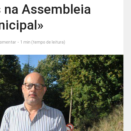
 na Assembleia
icipal»
omentar
1 min (tempo de leitura)