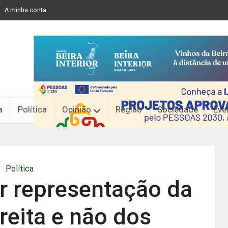
A minha conta
a
Política
Opinião
Região
Sociedade
Eve
Política
ir representação da
reita e não dos