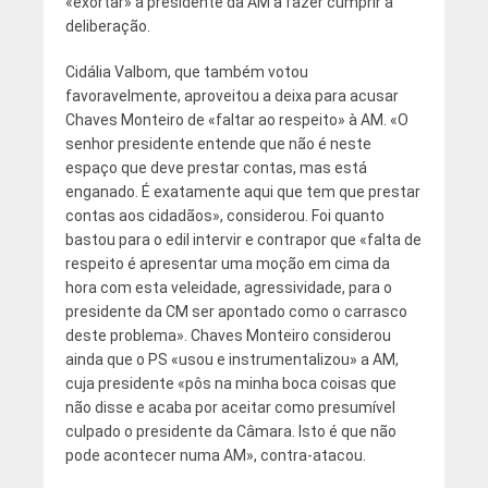
«exortar» a presidente da AM a fazer cumprir a
deliberação.
Cidália Valbom, que também votou
favoravelmente, aproveitou a deixa para acusar
Chaves Monteiro de «faltar ao respeito» à AM. «O
senhor presidente entende que não é neste
espaço que deve prestar contas, mas está
enganado. É exatamente aqui que tem que prestar
contas aos cidadãos», considerou. Foi quanto
bastou para o edil intervir e contrapor que «falta de
respeito é apresentar uma moção em cima da
hora com esta veleidade, agressividade, para o
presidente da CM ser apontado como o carrasco
deste problema». Chaves Monteiro considerou
ainda que o PS «usou e instrumentalizou» a AM,
cuja presidente «pôs na minha boca coisas que
não disse e acaba por aceitar como presumível
culpado o presidente da Câmara. Isto é que não
pode acontecer numa AM», contra-atacou.