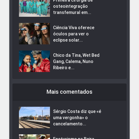
Primeira cirurgia de
osteointegração
transfemural em...
Ciência Viva oferece
óculos para ver o
eclipse solar...
Chico da Tina, Wet Bed
Gang, Calema, Nuno
Ribeiro e...
Mais comentados
Sérgio Costa diz que «é
uma vergonha» o
cancelamento...
Enoturismo na Beira