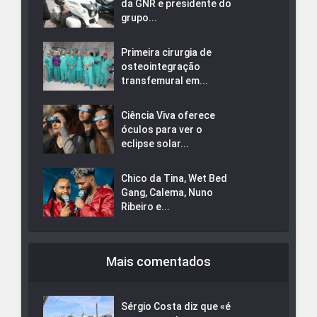
da GNR e presidente do
grupo...
Primeira cirurgia de
osteointegração
transfemural em...
Ciência Viva oferece
óculos para ver o
eclipse solar...
Chico da Tina, Wet Bed
Gang, Calema, Nuno
Ribeiro e...
Mais comentados
Sérgio Costa diz que «é