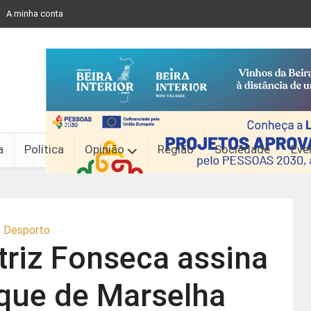
A minha conta
a
Política
Opinião
Região
Sociedade
Eve
Desporto
riz Fonseca assina
que de Marselha