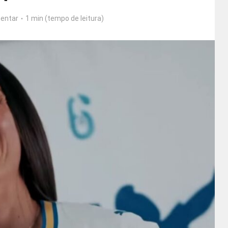
entar
1 min (tempo de leitura)