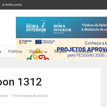
A minha conta
a
Política
Opinião
Região
Sociedade
Eve
oon 1312
entar
1 min (tempo de leitura)