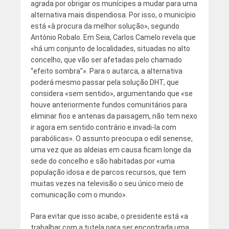
agrada por obrigar os munícipes a mudar para uma
alternativa mais dispendiosa. Por isso, o município
está «à procura da melhor solução», segundo
António Robalo. Em Seia, Carlos Camelo revela que
«há um conjunto de localidades, situadas no alto
concelho, que vão ser afetadas pelo chamado
“efeito sombra”». Para o autarca, a alternativa
poderá mesmo passar pela solução DHT, que
considera «sem sentido», argumentando que «se
houve anteriormente fundos comunitários para
eliminar fios e antenas da paisagem, não tem nexo
ir agora em sentido contrário e invadi-la com
parabólicas». O assunto preocupa o edil senense,
uma vez que as aldeias em causa ficam longe da
sede do concelho e são habitadas por «uma
população idosa e de parcos recursos, que tem
muitas vezes na televisão o seu único meio de
comunicação com o mundo».
Para evitar que isso acabe, o presidente está «a
trabalhar com a tutela para ser encontrada uma