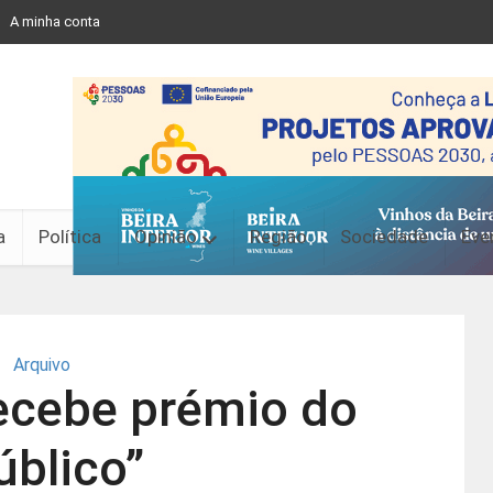
A minha conta
a
Política
Opinião
Região
Sociedade
Eve
Arquivo
recebe prémio do
úblico”