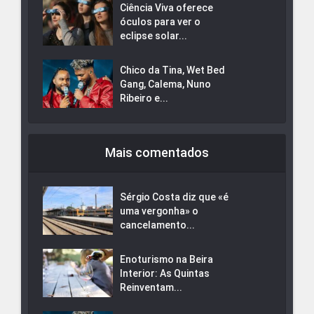
Ciência Viva oferece
óculos para ver o
eclipse solar...
Chico da Tina, Wet Bed
Gang, Calema, Nuno
Ribeiro e...
Mais comentados
Sérgio Costa diz que «é
uma vergonha» o
cancelamento...
Enoturismo na Beira
Interior: As Quintas
Reinventam...