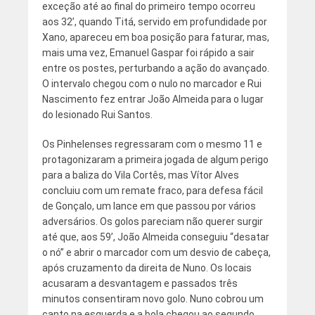
exceção até ao final do primeiro tempo ocorreu
aos 32’, quando Titá, servido em profundidade por
Xano, apareceu em boa posição para faturar, mas,
mais uma vez, Emanuel Gaspar foi rápido a sair
entre os postes, perturbando a ação do avançado.
O intervalo chegou com o nulo no marcador e Rui
Nascimento fez entrar João Almeida para o lugar
do lesionado Rui Santos.
Os Pinhelenses regressaram com o mesmo 11 e
protagonizaram a primeira jogada de algum perigo
para a baliza do Vila Cortês, mas Vítor Alves
concluiu com um remate fraco, para defesa fácil
de Gonçalo, um lance em que passou por vários
adversários. Os golos pareciam não querer surgir
até que, aos 59’, João Almeida conseguiu “desatar
o nó” e abrir o marcador com um desvio de cabeça,
após cruzamento da direita de Nuno. Os locais
acusaram a desvantagem e passados três
minutos consentiram novo golo. Nuno cobrou um
canto na esquerda e a bola chegou ao segundo