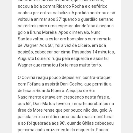
socou a bola contra Ricardo Rocha e o esférico
acabou por entrar na baliza. A partida acalmou e só
voltou a animar aos 37’ quando o guardião serrano
se redimiu com uma espetacular defesa a negar o
golo a Bruno Moreira. Após o intervalo, Nuno
Santos voltou a estar em bom plano num remate
de Wagner. Aos 50’, foi a vez de Cícero, em boa
posição, cabecear por cima. Passados 14 minutos,
Augusto Loureiro fugiu pela esquerda e assistiu
Wagner que rematou forte mas muito torto.
O Covilhã reagiu pouco depois em contra-ataque
com Fofana a assistir Dani Coelho, que permitiu a
defesa a Ricardo Ribeiro. A equipa de Rui
Nascimento estava em crescendo nesta fase e,
aos 65’, Dani Matos teve um remate acrobático na
área do Moreirense que por pouco não deu golo. A
partida entrou então numa toada mais monótona
e só foi quebrada aos 90’, quando Ghilas cabeceou
por cima após cruzamento da esquerda. Pouco