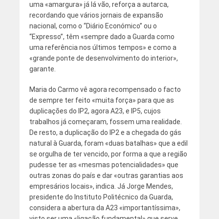
uma «amargura» já lá vão, reforça a autarca,
recordando que vários jornais de expansão
nacional, como o “Diário Económico” ou o
“Expresso”, têm «sempre dado a Guarda como
uma referência nos últimos tempos» e como a
«grande ponte de desenvolvimento do interior»,
garante.
Maria do Carmo vê agora recompensado o facto
de sempre ter feito «muita força» para que as
duplicações do IP2, agora A23, e IP5, cujos
trabalhos já começaram, fossem uma realidade.
De resto, a duplicação do IP2 e a chegada do gás
natural à Guarda, foram «duas batalhas» que a edil
se orgulha de ter vencido, por forma a que a região
pudesse ter as «mesmas potencialidades» que
outras zonas do país e dar «outras garantias aos
empresários locais», indica. Já Jorge Mendes,
presidente do Instituto Politécnico da Guarda,
considera a abertura da A23 «importantíssima»,
visto ser uma «ligação fundamental» que serve