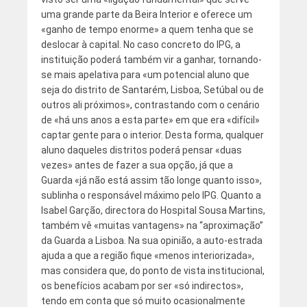
uma grande parte da Beira Interior e oferece um
«ganho de tempo enorme» a quem tenha que se
deslocar à capital. No caso concreto do IPG, a
instituição poderá também vir a ganhar, tornando-
se mais apelativa para «um potencial aluno que
seja do distrito de Santarém, Lisboa, Setúbal ou de
outros ali próximos», contrastando com o cenário
de «há uns anos a esta parte» em que era «difícil»
captar gente para o interior. Desta forma, qualquer
aluno daqueles distritos poderá pensar «duas
vezes» antes de fazer a sua opção, já que a
Guarda «já não está assim tão longe quanto isso»,
sublinha o responsável máximo pelo IPG. Quanto a
Isabel Garção, directora do Hospital Sousa Martins,
também vê «muitas vantagens» na “aproximação”
da Guarda a Lisboa. Na sua opinião, a auto-estrada
ajuda a que a região fique «menos interiorizada»,
mas considera que, do ponto de vista institucional,
os benefícios acabam por ser «só indirectos»,
tendo em conta que só muito ocasionalmente