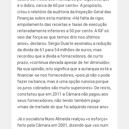
é o dobro, cerca de 60 por cento». A propósito,
citou o relatório da auditoria da Inspeção-Geral das
Finanças sobre esta matéria: «Há falta de rigor,
empolamento das receitas e taxas de execução
reiteradamente inferiores a 50 por cento. A IGF só
veio dar força ao que temos dito nos últimos
anos», declarou. Sérgio Duarte assinalou a redução
da dívida de 61 para 54 milhões de euros, mas
recordou que a dívida a fornecedores, de curto
prazo, «continua elevada apesar de ter diminuído».
Na sua opinião, isto significa que a autarquia está a
financiar-se nos fornecedores, «pois já não o pode
fazer na banca, mas é uma opção ruinosa porque
os juros cobrados são muito superiores». De resto,
constatou que em 2011 a Câmara não pagou aos
seus fornecedores, não tendo também pago
«mais de metade do que foi adquirido nesse ano».
Já o socialista Nuno Almeida realçou «o esforço»
feito pela Câmara em 2001, dizendo que «só num