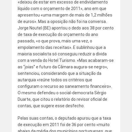
«deixou de estar em excesso de endividamento
líquido com o orçamento de 2011», ano em que
apresentou «uma margem de mais de 1,2 milhões
de euros». Mas a oposição não foi na conversa.
Jorge Noutel (BE) apontou o dedo aos 38 por cento
de taxa de execução do orçamento do ano
passado, «o que prova, mais uma vez, o
empolamento das receitas». E sublinhou que a
maioria socialista só conseguiu reduzir a dívida
com a venda do Hotel Turismo. «Mas acabaram-se
as “joias” e futuro da Câmara augura-se negro»,
sentenciou, considerando que a situação da
autarquia «reúne todos os critérios que
configuram o recurso ao saneamento financeiro».
O mesmo defendeu o social-democrata Sérgio
Duarte, que citou o relatório do revisor oficial de
contas, que sugere esse desfecho.
Pelas suas contas, o deputado apurou que a taxa
de execução em 2011 foi de 36 por cento «muito
abaixo da média dos municípios portugueses, que